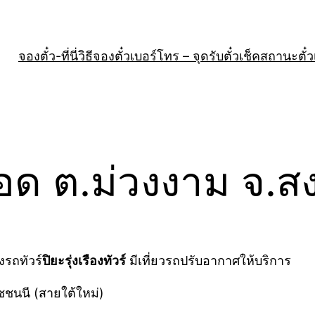
จองตั๋ว-ที่นี่
วิธีจองตั๋ว
เบอร์โทร – จุดรับตั๋ว
เช็คสถานะตั๋ว
จอด ต.ม่วงงาม จ.
งรถทัวร์
ปิยะรุ่งเรืองทัวร์
มีเที่ยวรถปรับอากาศให้บริการ
ชนนี (สายใต้ใหม่)