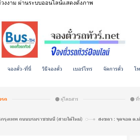
– ม่วงงาม ผ่านระบบออนไลน์แสดงดังภาพ