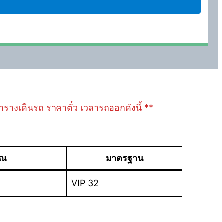
ลตารางเดินรถ ราคาตั๋ว เวลารถออกดังนี้ **
าณ
มาตรฐาน
VIP 32