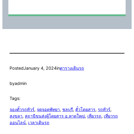
Posted
January 4, 2024
in
ตารางเดินรถ
by
admin
Tags:
จองตั๋วรถทัวร์
, 
จุดจอดพัทยา
, 
ชลบุรี
, 
ตั๋วโดยสาร
, 
รถทัวร์
, 
สงขลา
, 
สถานีขนส่งผู้โดยสาร อ.หาดใหญ่
, 
เที่ยวรถ
, 
เที่ยวรถ
ออนไลน์
, 
เวลาเดินรถ